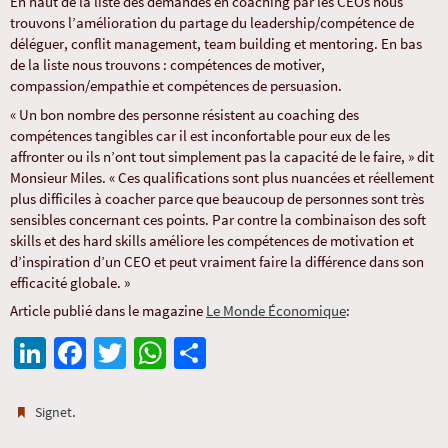
En haut de la liste des demandes en coaching par les CEOs nous
trouvons l’amélioration du partage du leadership/compétence de
déléguer, conflit management, team building et mentoring. En bas
de la liste nous trouvons : compétences de motiver,
compassion/empathie et compétences de persuasion.
« Un bon nombre des personne résistent au coaching des
compétences tangibles car il est inconfortable pour eux de les
affronter ou ils n’ont tout simplement pas la capacité de le faire, » dit
Monsieur Miles. « Ces qualifications sont plus nuancées et réellement
plus difficiles à coacher parce que beaucoup de personnes sont très
sensibles concernant ces points. Par contre la combinaison des soft
skills et des hard skills améliore les compétences de motivation et
d’inspiration d’un CEO et peut vraiment faire la différence dans son
efficacité globale. »
Article publié dans le magazine
Le Monde Économique
:
Li
Fa
T
W
Pa
n
ce
wi
h
rt
ke
b
tt
at
ag
.
Signet