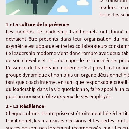
la transitio
leaders. Le c
briser les s
1 • La culture de la présence
Les modèles de leadership traditionnels ont donné n
devraient être présents dans leur organisation du mat
asymétrie est apparue entre les collaborateurs constamm
Le leadership moderne vient donc rompre avec deux tabous
de son cheval » et se préoccupe de renoncer à ses propre
L’essence du leadership moderne n’est plus l’instruction
groupe dynamique et non plus un organe décisionnel hiér
tant que coach interne, en tant que responsable créatif
du leadership dans la vie quotidienne, faire appel à un c
pour un nouveau rôle aux yeux de ses employés.
2 • La Résilience
Chaque culture d’entreprise est étroitement liée à l’atti
traditionnel, les mauvaises décisions et les pertes sont
succès ne sont pas forcément récompensés, mais les err