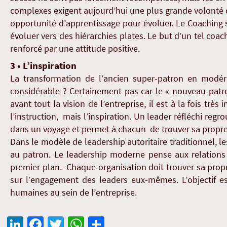
complexes exigent aujourd’hui une plus grande volonté de
opportunité d’apprentissage pour évoluer. Le Coaching s’
évoluer vers des hiérarchies plates. Le but d’un tel coac
renforcé par une attitude positive.
3 • L’inspiration
La transformation de l’ancien super-patron en modér
considérable ? Certainement pas car le « nouveau patro
avant tout la vision de l’entreprise, il est à la fois trè
l’instruction, mais l’inspiration. Un leader réfléchi regr
dans un voyage et permet à chacun de trouver sa propre
Dans le modèle de leadership autoritaire traditionnel, 
au patron. Le leadership moderne pense aux relations
premier plan. Chaque organisation doit trouver sa propr
sur l’engagement des leaders eux-mêmes. L’objectif es
humaines au sein de l’entreprise.
Li
Fa
T
W
Pa