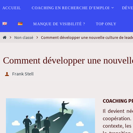
ACCUEIL
COACHING EN RECHERCHE D’EMPLOI
DÉVE
MANQUE DE VISIBILITÉ ?
TOP ONLY
Non classé
Comment développer une nouvelle culture de leade
Comment développer une nouvelle 
Frank Stell
COACHING P
Il devient n
coopération. 
contexte, les