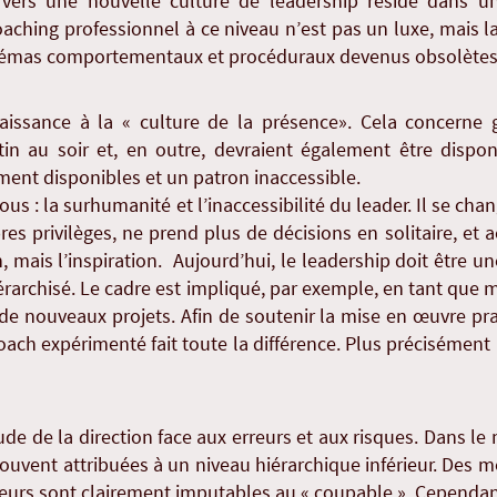
n vers une nouvelle culture de leadership réside dans u
oaching professionnel à ce niveau n’est pas un luxe, mais la
chémas comportementaux et procéduraux devenus obsolètes
aissance à la « culture de la présence». Cela concerne
in au soir et, en outre, devraient également être dispon
ent disponibles et un patron inaccessible.
 : la surhumanité et l’inaccessibilité du leader. Il se cha
s privilèges, ne prend plus de décisions en solitaire, et 
, mais l’inspiration. Aujourd’hui, le leadership doit être 
archisé. Le cadre est impliqué, par exemple, en tant que m
 de nouveaux projets. Afin de soutenir la mise en œuvre pr
oach expérimenté fait toute la différence. Plus précisément 
tude de la direction face aux erreurs et aux risques. Dans le
 souvent attribuées à un niveau hiérarchique inférieur. De
eurs sont clairement imputables au « coupable ». Cependan