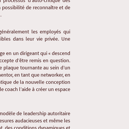
n processus d’auto-critique des
 possibilité de reconnaître et de
.
 généralement les employés qui
ibles dans leur vie privée. Une
nge en un dirigeant qui « descend
accepte d’être remis en question.
une plaque tournante au sein d’un
entor, en tant que networker, en
atique de la nouvelle conception
le coach l’aide à créer un espace
 modèle de leadership autoritaire
s mesures audacieuses et même les
t, des conditions dynamiques et