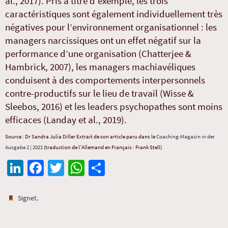
al., 2017). Pris à titre d’exemple, les trois
caractéristiques sont également individuellement très
négatives pour l’environnement organisationnel : les
managers narcissiques ont un effet négatif sur la
performance d’une organisation (Chatterjee &
Hambrick, 2007), les managers machiavéliques
conduisent à des comportements interpersonnels
contre-productifs sur le lieu de travail (Wisse &
Sleebos, 2016) et les leaders psychopathes sont moins
efficaces (Landay et al., 2019).
Source : Dr Sandra Julia Diller Extrait de son article paru dans le
Coaching-Magazin in der
Ausgabe 2 | 2021
(traduction de l’Allemand en Français : Frank Stell)
Li
Fa
T
W
Pa
n
ce
wi
h
rt
ke
b
tt
at
ag
.
Signet
dI
o
er
sA
er