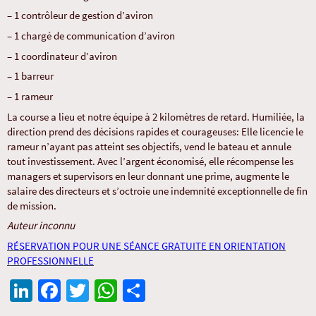
– 1 contrôleur de gestion d’aviron
– 1 chargé de communication d’aviron
– 1 coordinateur d’aviron
– 1 barreur
– 1 rameur
La course a lieu et notre équipe à 2 kilomètres de retard. Humiliée, la
direction prend des décisions rapides et courageuses: Elle licencie le
rameur n’ayant pas atteint ses objectifs, vend le bateau et annule
tout investissement. Avec l’argent économisé, elle récompense les
managers et supervisors en leur donnant une prime, augmente le
salaire des directeurs et s’octroie une indemnité exceptionnelle de fin
de mission.
Auteur inconnu
RÉSERVATION POUR UNE SÉANCE GRATUITE EN ORIENTATION
PROFESSIONNELLE
Li
Fa
T
W
Pa
n
ce
wi
h
rt