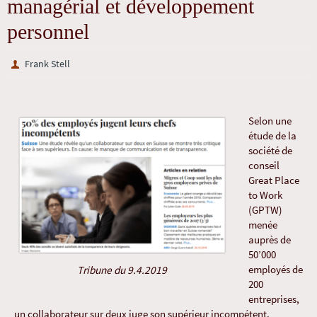
managérial et développement
personnel
Frank Stell
Selon une
étude de la
société de
conseil
Great Place
to Work
(GPTW)
menée
auprès de
50’000
employés de
Tribune du 9.4.2019
200
entreprises,
un collaborateur sur deux juge son supérieur incompétent.