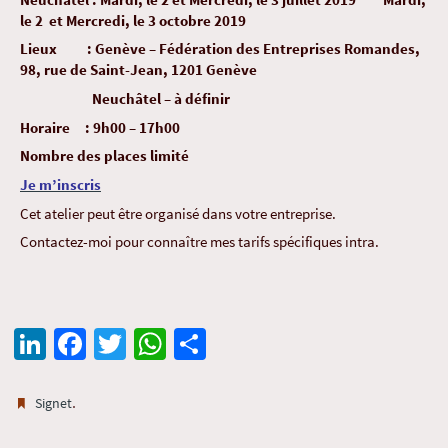
le 2 et Mercredi, le 3 octobre 2019
Lieux : Genève – Fédération des Entreprises Romandes,
98, rue de Saint-Jean, 1201 Genève
Neuchâtel – à définir
Horaire : 9h00 – 17h00
Nombre des places limité
Je m’inscris
Cet atelier peut être organisé dans votre entreprise.
Contactez-moi pour connaître mes tarifs spécifiques intra.
Li
Fa
T
W
Pa
n
ce
wi
h
rt
ke
b
tt
at
ag
.
Signet
dI
o
er
sA
er