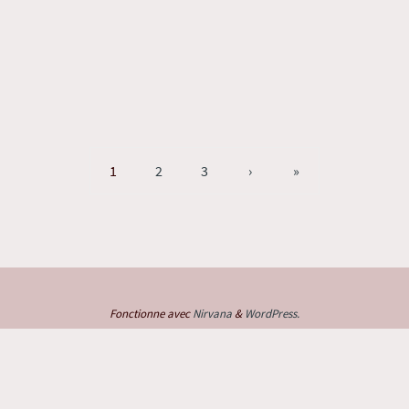
1
2
3
›
»
Fonctionne avec
Nirvana
&
WordPress.