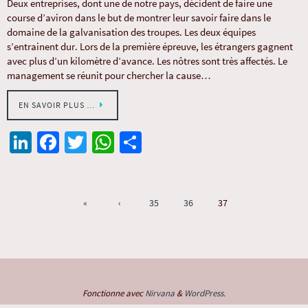
Deux entreprises, dont une de notre pays, décident de faire une
course d’aviron dans le but de montrer leur savoir faire dans le
domaine de la galvanisation des troupes. Les deux équipes
s’entrainent dur. Lors de la première épreuve, les étrangers gagnent
avec plus d’un kilomètre d’avance. Les nôtres sont très affectés. Le
management se réunit pour chercher la cause…
EN SAVOIR PLUS …
Li
Fa
T
W
Pa
n
ce
wi
h
rt
ke
b
tt
at
ag
dI
o
er
sA
er
«
‹
35
36
37
n
o
p
k
p
Fonctionne avec
Nirvana
&
WordPress.