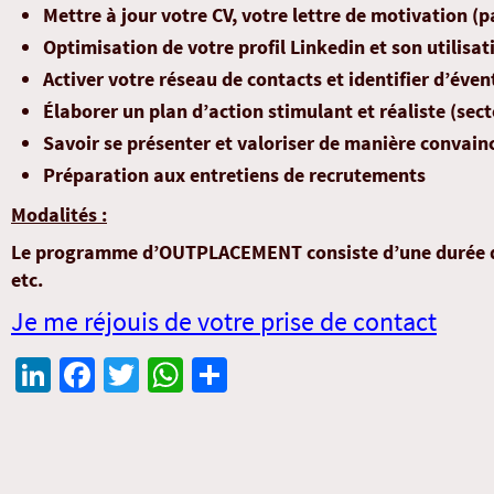
Mettre à jour votre CV, votre lettre de motivation 
Optimisation de votre profil Linkedin et son utilisat
Activer votre réseau de contacts et identifier d’éve
Élaborer un plan d’action stimulant et réaliste (sect
Savoir se présenter et valoriser de manière convain
Préparation aux entretiens de recrutements
Modalités :
Le programme d’OUTPLACEMENT consiste d’une durée de 3
etc.
Je me réjouis de votre prise de contact
Li
Fa
T
W
Pa
n
ce
wi
h
rt
ke
b
tt
at
ag
dI
o
er
sA
er