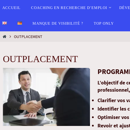
ACCUEIL
COACHING EN RECHERCHE D’EMPLOI
DÉVE
MANQUE DE VISIBILITÉ ?
TOP ONLY
OUTPLACEMENT
OUTPLACEMENT
PROGRAMME
L’objectif de 
professionnel,
Clarifier vos v
Identifier les
Optimiser vos
Revoir et ajus