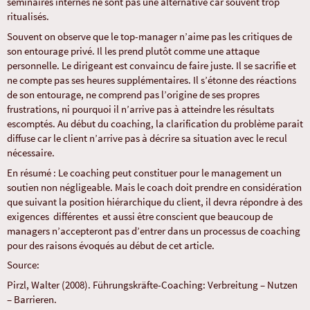
séminaires internes ne sont pas une alternative car souvent trop
ritualisés.
Souvent on observe que le top-manager n’aime pas les critiques de
son entourage privé. Il les prend plutôt comme une attaque
personnelle. Le dirigeant est convaincu de faire juste. Il se sacrifie et
ne compte pas ses heures supplémentaires. Il s’étonne des réactions
de son entourage, ne comprend pas l’origine de ses propres
frustrations, ni pourquoi il n’arrive pas à atteindre les résultats
escomptés. Au début du coaching, la clarification du problème parait
diffuse car le client n’arrive pas à décrire sa situation avec le recul
nécessaire.
En résumé : Le coaching peut constituer pour le management un
soutien non négligeable. Mais le coach doit prendre en considération
que suivant la position hiérarchique du client, il devra répondre à des
exigences différentes et aussi être conscient que beaucoup de
managers n’accepteront pas d’entrer dans un processus de coaching
pour des raisons évoqués au début de cet article.
Source:
Pirzl, Walter (2008). Führungskräfte-Coaching: Verbreitung – Nutzen
– Barrieren.