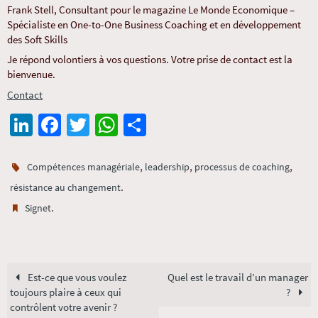
Frank Stell, Consultant pour le magazine Le Monde Economique –
Spécialiste en One-to-One Business Coaching et en développement
des Soft Skills
Je répond volontiers à vos questions. Votre prise de contact est la
bienvenue.
Contact
Li
Fa
T
W
Pa
n
ce
wi
h
rt
ke
b
tt
at
ag
,
,
,
Compétences managériale
leadership
processus de coaching
dI
o
er
sA
er
.
résistance au changement
.
Signet
n
o
p
k
p
Est-ce que vous voulez
Quel est le travail d’un manager
toujours plaire à ceux qui
?
contrôlent votre avenir ?