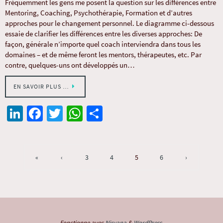
Fréquemment les gens me posent la question sur les différences entre
Mentoring, Coaching, Psychothérapie, Formation et d’autres
approches pour le changement personnel. Le diagramme ci-dessous
essaie de clarifier les différences entre les diverses approches: De
façon, générale n’importe quel coach interviendra dans tous les
domaines – et de même feront les mentors, thérapeutes, etc. Par
contre, quelques-uns ont développés un…
EN SAVOIR PLUS …
Li
Fa
T
W
Pa
n
ce
wi
h
rt
ke
b
tt
at
ag
dI
o
er
sA
er
«
‹
3
4
5
6
›
n
o
p
k
p
Fonctionne avec
Nirvana
&
WordPress.