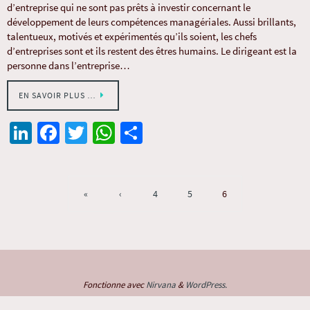
d’entreprise qui ne sont pas prêts à investir concernant le
développement de leurs compétences managériales. Aussi brillants,
talentueux, motivés et expérimentés qu’ils soient, les chefs
d’entreprises sont et ils restent des êtres humains. Le dirigeant est la
personne dans l’entreprise…
EN SAVOIR PLUS …
Li
Fa
T
W
Pa
n
ce
wi
h
rt
ke
b
tt
at
ag
dI
o
er
sA
er
«
‹
4
5
6
n
o
p
k
p
Fonctionne avec
Nirvana
&
WordPress.