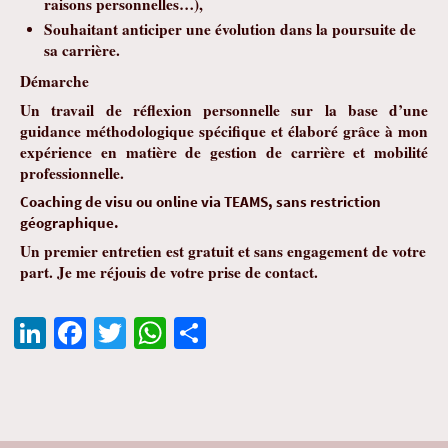
raisons personnelles…),
Souhaitant anticiper une évolution dans la poursuite de
sa carrière.
Démarche
Un travail de réflexion personnelle sur la base d’une
guidance méthodologique spécifique et élaboré grâce à mon
expérience en matière de gestion de carrière et mobilité
professionnelle.
Coaching de visu ou online via TEAMS, sans restriction
géographique.
Un premier entretien est gratuit et sans engagement de votre
part. Je me réjouis de votre prise de contact.
Li
Fa
T
W
Pa
n
ce
wi
h
rt
ke
b
tt
at
ag
dI
o
er
sA
er