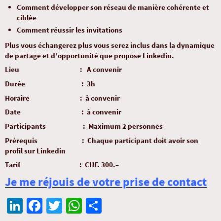
Comment développer son réseau de manière cohérente et
ciblée
Comment réussir les invitations
Plus vous échangerez plus vous serez inclus dans la dynamique
de partage et d’opportunité que propose Linkedin.
Lieu :
A convenir
Durée : 3h
Horaire :
à convenir
Date : à convenir
Participants :
Maximum 2 personnes
Prérequis :
Chaque participant doit avoir son
profil sur Linkedin
Tarif : CHF. 300.–
Je me réjouis de votre prise de contact
Li
Fa
T
W
Pa