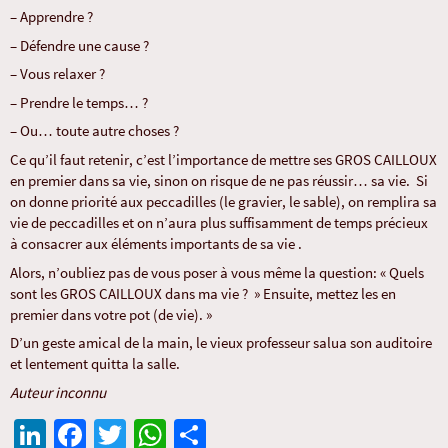
– Apprendre ?
– Défendre une cause ?
– Vous relaxer ?
– Prendre le temps… ?
– Ou… toute autre choses ?
Ce qu’il faut retenir, c’est l’importance de mettre ses GROS CAILLOUX
en premier dans sa vie, sinon on risque de ne pas réussir… sa vie. Si
on donne priorité aux peccadilles (le gravier, le sable), on remplira sa
vie de peccadilles et on n’aura plus suffisamment de temps précieux
à consacrer aux éléments importants de sa vie .
Alors, n’oubliez pas de vous poser à vous même la question: « Quels
sont les GROS CAILLOUX dans ma vie ? » Ensuite, mettez les en
premier dans votre pot (de vie). »
D’un geste amical de la main, le vieux professeur salua son auditoire
et lentement quitta la salle.
Auteur inconnu
Li
Fa
T
W
Pa