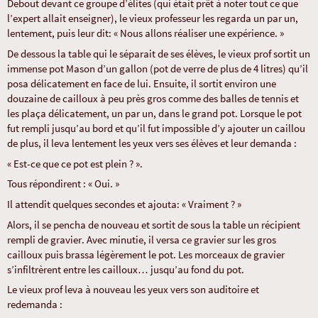
Debout devant ce groupe d’élites (qui était prêt à noter tout ce que
l’expert allait enseigner), le vieux professeur les regarda un par un,
lentement, puis leur dit: « Nous allons réaliser une expérience. »
De dessous la table qui le séparait de ses élèves, le vieux prof sortit un
immense pot Mason d’un gallon (pot de verre de plus de 4 litres) qu’il
posa délicatement en face de lui. Ensuite, il sortit environ une
douzaine de cailloux à peu près gros comme des balles de tennis et
les plaça délicatement, un par un, dans le grand pot. Lorsque le pot
fut rempli jusqu’au bord et qu’il fut impossible d’y ajouter un caillou
de plus, il leva lentement les yeux vers ses élèves et leur demanda :
« Est-ce que ce pot est plein ? ».
Tous répondirent : « Oui. »
Il attendit quelques secondes et ajouta: « Vraiment ? »
Alors, il se pencha de nouveau et sortit de sous la table un récipient
rempli de gravier. Avec minutie, il versa ce gravier sur les gros
cailloux puis brassa légèrement le pot. Les morceaux de gravier
s’infiltrèrent entre les cailloux… jusqu’au fond du pot.
Le vieux prof leva à nouveau les yeux vers son auditoire et
redemanda :