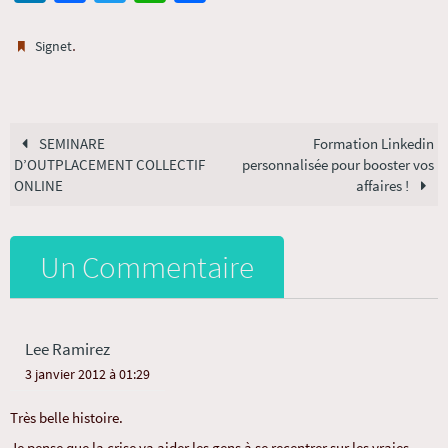
n
ce
wi
h
rt
ke
b
tt
at
ag
.
Signet
dI
o
er
sA
er
n
o
p
k
p
SEMINARE
Formation Linkedin
D’OUTPLACEMENT COLLECTIF
personnalisée pour booster vos
ONLINE
affaires !
Un Commentaire
Lee Ramirez
3 janvier 2012 à 01:29
Très belle histoire.
Je pense que la crise va aider les gens à se recentrer sur les vraies